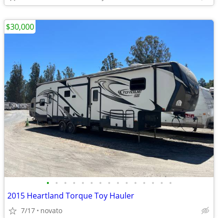
$30,000
•
•
•
•
•
•
•
•
•
•
•
•
•
•
•
2015 Heartland Torque Toy Hauler
7/17
novato