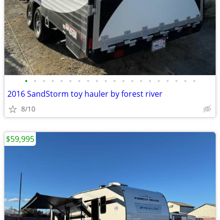
•
•
•
•
•
•
•
•
•
•
•
•
•
•
•
•
•
•
•
•
2016 SandStorm toy hauler by forest river
8/10
$59,995