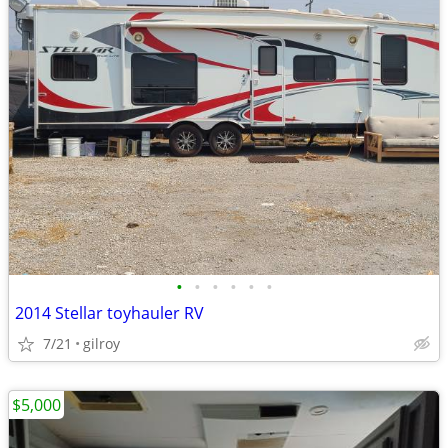
•
•
•
•
•
•
2014 Stellar toyhauler RV
7/21
gilroy
$5,000