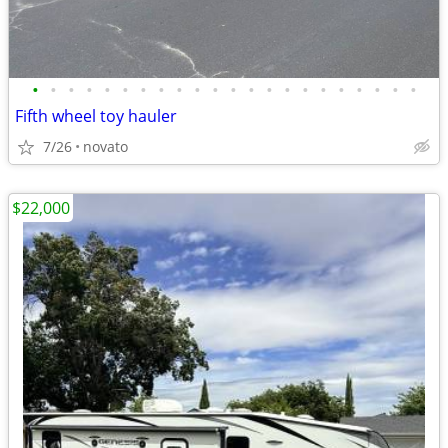
•
•
•
•
•
•
•
•
•
•
•
•
•
•
•
•
•
•
•
•
•
•
Fifth wheel toy hauler
7/26
novato
$22,000