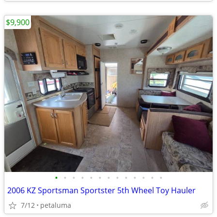
$9,900
•
•
•
•
•
•
•
•
•
•
•
•
•
2006 KZ Sportsman Sportster 5th Wheel Toy Hauler
7/12
petaluma