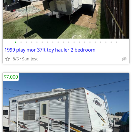
•
•
•
•
•
•
•
•
•
•
•
•
•
•
•
•
•
•
•
•
1999 play mor 37ft toy hauler 2 bedroom
8/6
San Jose
$7,000