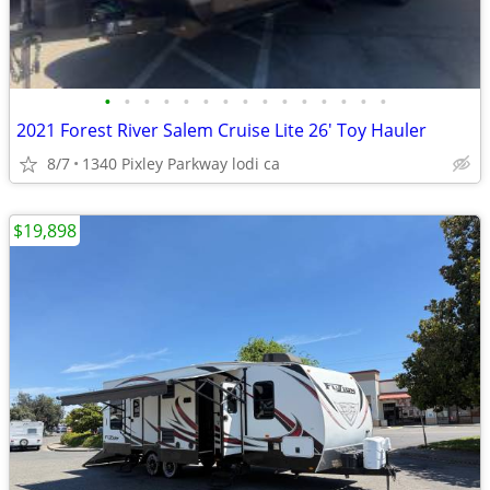
•
•
•
•
•
•
•
•
•
•
•
•
•
•
•
2021 Forest River Salem Cruise Lite 26' Toy Hauler
8/7
1340 Pixley Parkway lodi ca
$19,898