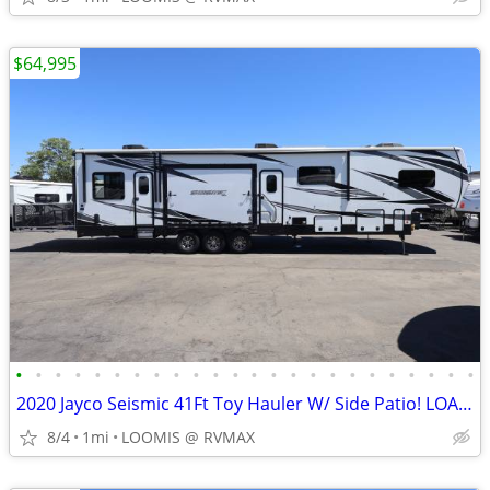
$64,995
•
•
•
•
•
•
•
•
•
•
•
•
•
•
•
•
•
•
•
•
•
•
•
•
2020 Jayco Seismic 41Ft Toy Hauler W/ Side Patio! LOADED W/ OPTIONS!
8/4
1mi
LOOMIS @ RVMAX