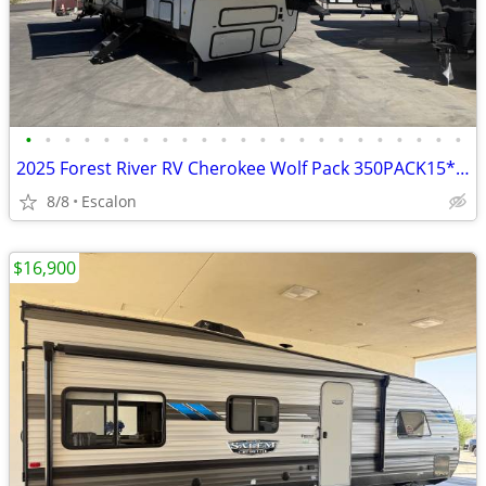
•
•
•
•
•
•
•
•
•
•
•
•
•
•
•
•
•
•
•
•
•
•
•
2025 Forest River RV Cherokee Wolf Pack 350PACK15***15’ GARAGE ***
8/8
Escalon
$16,900