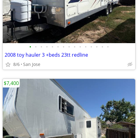
•
•
•
•
•
•
•
•
•
•
•
•
•
•
•
2008 toy hauler 3 +beds 23tt redline
8/6
San Jose
$7,400