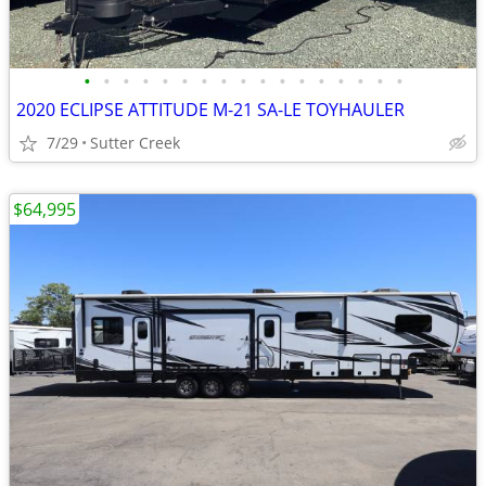
•
•
•
•
•
•
•
•
•
•
•
•
•
•
•
•
•
2020 ECLIPSE ATTITUDE M-21 SA-LE TOYHAULER
7/29
Sutter Creek
$64,995