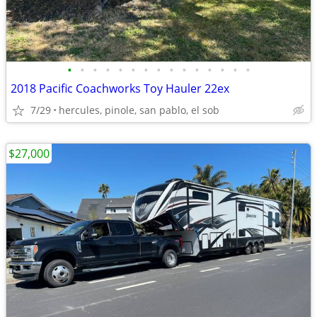
•
•
•
•
•
•
•
•
•
•
•
•
•
•
•
2018 Pacific Coachworks Toy Hauler 22ex
7/29
hercules, pinole, san pablo, el sob
$27,000