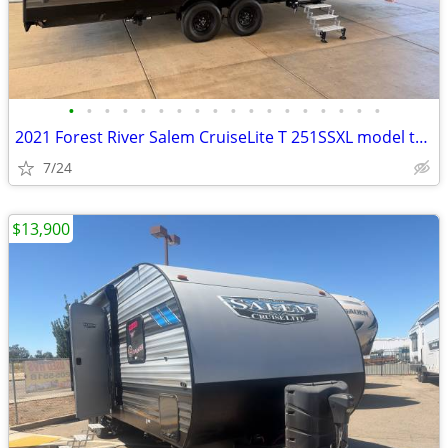
•
•
•
•
•
•
•
•
•
•
•
•
•
•
•
•
•
•
2021 Forest River Salem CruiseLite T 251SSXL model toy hauler 26FT
7/24
$13,900