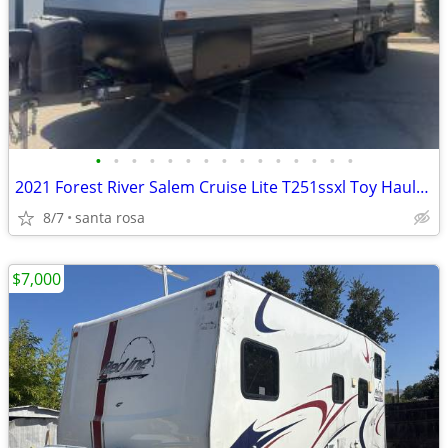
•
•
•
•
•
•
•
•
•
•
•
•
•
•
•
2021 Forest River Salem Cruise Lite T251ssxl Toy Hauler Travel Trailer
8/7
santa rosa
$7,000