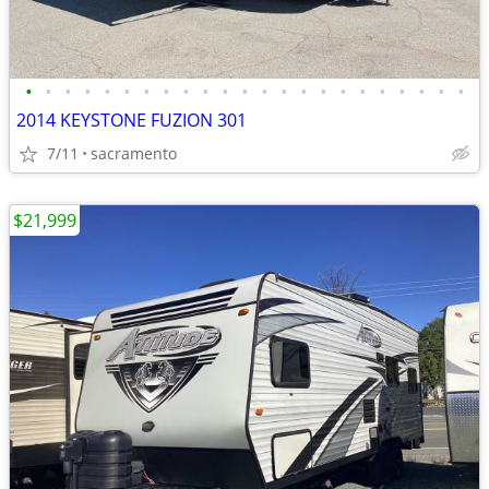
•
•
•
•
•
•
•
•
•
•
•
•
•
•
•
•
•
•
•
•
•
•
•
2014 KEYSTONE FUZION 301
7/11
sacramento
$21,999