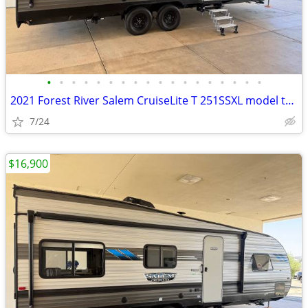
•
•
•
•
•
•
•
•
•
•
•
•
•
•
•
•
•
•
2021 Forest River Salem CruiseLite T 251SSXL model toy hauler 26FT
7/24
$16,900