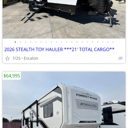
•
•
•
•
•
•
•
•
•
•
•
•
•
•
•
•
•
•
•
•
2026 STEALTH TOY HAULER ***21' TOTAL CARGO**
7/25
Escalon
$64,995