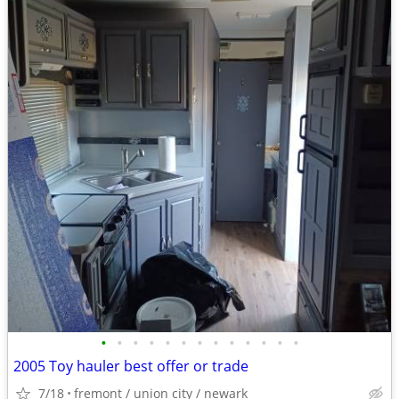
•
•
•
•
•
•
•
•
•
•
•
•
•
2005 Toy hauler best offer or trade
7/18
fremont / union city / newark