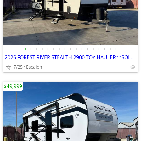
•
•
•
•
•
•
•
•
•
•
•
•
•
•
•
•
•
2026 FOREST RIVER STEALTH 2900 TOY HAULER**SOLAR & GENERATOR**
7/25
Escalon
$49,999