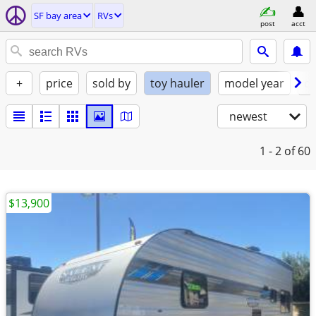
SF bay area
RVs
post
acct
+
price
sold by
toy hauler
model year
co
newest
1 - 2
of 60
$13,900