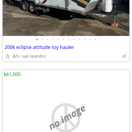
•
•
•
•
•
•
•
•
•
•
•
•
2006 eclipse attitude toy hauler
8/5
san leandro
$61,000
no image