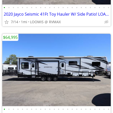
•
•
•
•
•
•
•
•
•
•
•
•
•
•
•
•
•
•
•
•
•
•
•
•
2020 Jayco Seismic 41Ft Toy Hauler W/ Side Patio! LOADED W/ OPTIONS!
7/14
1mi
LOOMIS @ RVMAX
$64,995
•
•
•
•
•
•
•
•
•
•
•
•
•
•
•
•
•
•
•
•
•
•
•
•