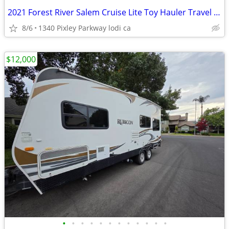
2021 Forest River Salem Cruise Lite Toy Hauler Travel Trailer
8/6
1340 Pixley Parkway lodi ca
$12,000
•
•
•
•
•
•
•
•
•
•
•
•