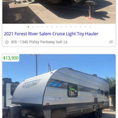
•
•
•
•
•
•
•
•
•
•
•
•
•
•
2021 Forest River Salem Cruise Light Toy Hauler
8/6
1340 Pixley Parkway lodi ca
$13,900