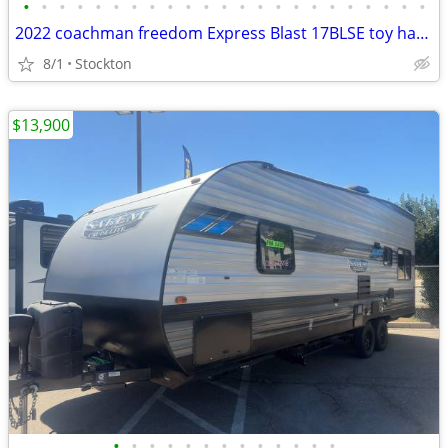
•
•
•
•
•
•
•
•
•
•
•
•
•
•
•
•
•
•
•
•
•
•
•
2022 coachman freedom Express Blast 17BLSE toy hauler excellent condition loaded
8/1
Stockton
$13,900
•
•
•
•
•
•
•
•
•
•
•
•
•