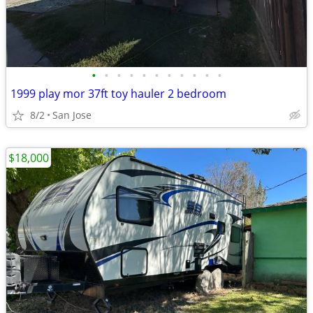
•
•
•
•
•
•
•
•
•
•
•
1999 play mor 37ft toy hauler 2 bedroom
8/2
San Jose
$18,000