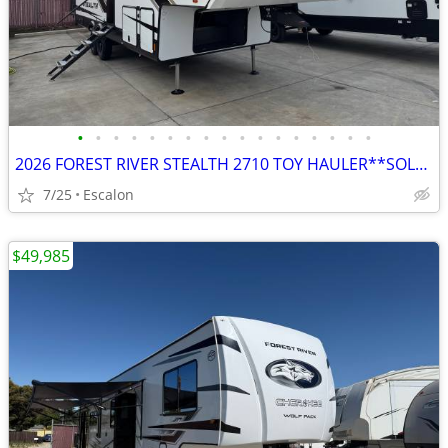
•
•
•
•
•
•
•
•
•
•
•
•
•
•
•
•
•
2026 FOREST RIVER STEALTH 2710 TOY HAULER**SOLAR & GENERATOR**
7/25
Escalon
$49,985