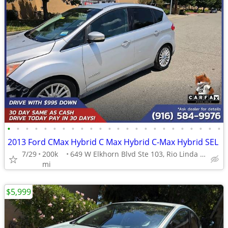
•
•
•
•
•
•
•
•
•
•
•
•
•
•
•
•
•
•
•
•
•
•
•
•
2013 Ford CMax Hybrid C Max Hybrid C-Max Hybrid SEL
7/29
200k
649 W Elkhorn Blvd Ste 103, Rio Linda CA 95673
mi
$5,999