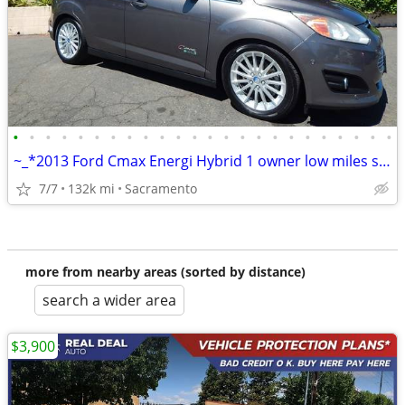
•
•
•
•
•
•
•
•
•
•
•
•
•
•
•
•
•
•
•
•
•
•
•
•
~_*2013 Ford Cmax Energi Hybrid 1 owner low miles showroom clean!~_*
7/7
132k mi
Sacramento
more from nearby areas (sorted by distance)
search a wider area
$3,900