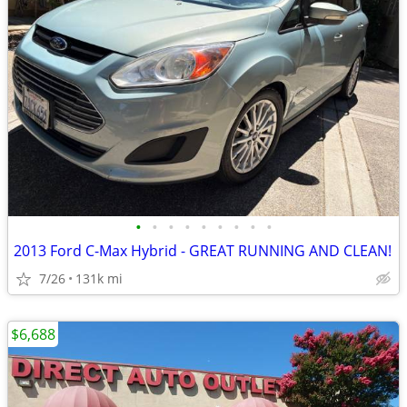
•
•
•
•
•
•
•
•
•
2013 Ford C-Max Hybrid - GREAT RUNNING AND CLEAN!
7/26
131k mi
$6,688