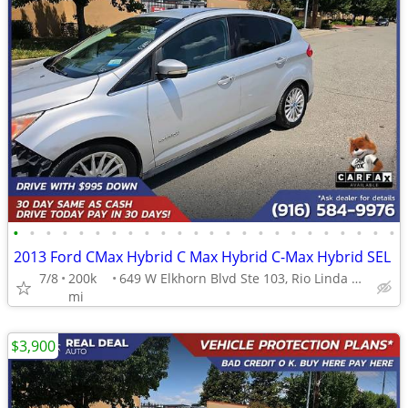
•
•
•
•
•
•
•
•
•
•
•
•
•
•
•
•
•
•
•
•
•
•
•
•
2013 Ford CMax Hybrid C Max Hybrid C-Max Hybrid SEL
7/8
200k
649 W Elkhorn Blvd Ste 103, Rio Linda CA 95673
mi
$3,900