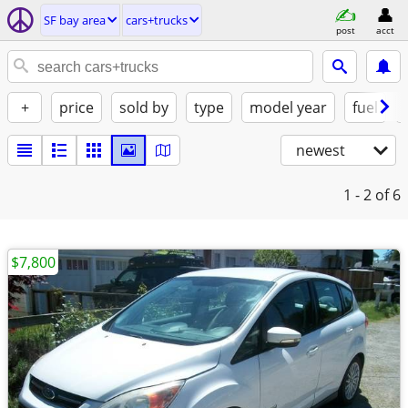
SF bay area
cars+trucks
post
acct
+
price
sold by
type
model year
fuel
newest
1 - 2
of 6
$7,800