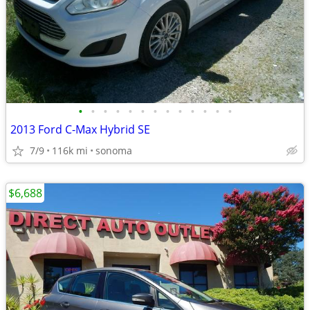
•
•
•
•
•
•
•
•
•
•
•
•
•
2013 Ford C-Max Hybrid SE
7/9
116k mi
sonoma
$6,688